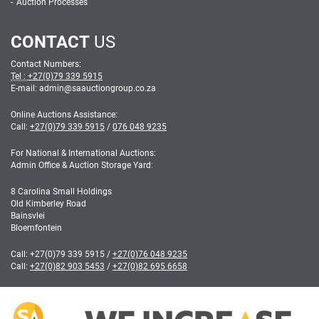
Auction Processes
CONTACT
US
Contact Numbers:
Tel :
+27(0)79 339 5915
E-mail: admin
@
saauctiongroup.co.za
Online Auctions Assistance:
Call:
+27(0)79 339 5915
/
076 048 9235
For National & International Auctions:
Admin Office & Auction Storage Yard:
8 Carolina Small Holdings
Old Kimberley Road
Bainsvlei
Bloemfontein
Call:
+27(0)79 339 5915
/
+27(0)76 048 9235
Call:
+27(0)82 903 5453
/
+27(0)82 695 6658