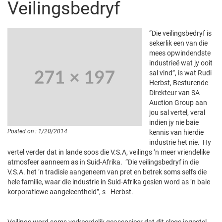
Veilingsbedryf
“Die veilingsbedryf is
sekerlik een van die
mees opwindendste
industrieë wat jy ooit
sal vind”, is wat Rudi
Herbst, Besturende
Direkteur van SA
Auction Group aan
jou sal vertel, veral
indien jy nie baie
Posted on : 1/20/2014
kennis van hierdie
industrie het nie. Hy
vertel verder dat in lande soos die V.S.A, veilings ‘n meer vriendelike
atmosfeer aanneem as in Suid-Afrika. “Die veilingsbedryf in die
V.S.A. het ‘n tradisie aangeneem van pret en betrek soms selfs die
hele familie, waar die industrie in Suid-Afrika gesien word as ‘n baie
korporatiewe aangeleentheid”, s
Herbst.
Veilings word soms verkeerdelik geassosieer dat dit slegs ingestel