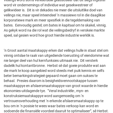
word vir ondernemings of individue wat gesekwestreer of
gelikwideer is. Dit is vir dekades nie meer die uitsluitlike doel van
veilings nie, maar speel inteendeel ‘n massiewe rol in die daaglikse
korporatiewe mark en meer spesifiek in die tegeldemaking van
bates. Eenvoudig gestel; om bates in kapitaal om te skakel, vinnig.
As gekyk word na die rol wat die veilingsbedryf in verskeie markte
speel, sal gesien word hoe groot hierdie industrie werklik is.
‘n Groot aantal maatskappy erken dat veilings hulle in staat stel om
vinnig ontslae te raak van uitgediende toerusting of eiendomme wat
nie langer deel van hul kernfunksies uitmaak nie. Dit versterk
dadelik hul kontantbronne. Herbst sê dat goeie produkte wat aan
die mark te koop aangebied word steeds met puik kennis en selfs
beter bemarkingstrategieë gepaard moet gaan om sukses te
behaal. Presies daarom is besigheidsvennootskappe tussen
maatskappye en afslaersmaatskappye van groot waarde in hierdie
ekonomies-uitdagende tye. “Veral industriële-, myn- en
konstruksiemaatskappye word aangemoedig om ‘n
vertrouensverhouding met ‘n erkende afslaersmaatskappy op te
bou om in ‘n posisie te wees waar bates verkoop kan word en
sodoende die finansiële voordeel daaruit te optimaliseer”, sê Herbst.